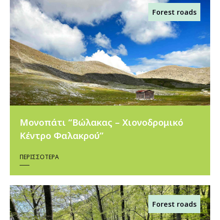
Forest roads
Μονοπάτι “Βώλακας – Χιονοδρομικό
Κέντρο Φαλακρού”
ΠΕΡΙΣΣΌΤΕΡΑ
Forest roads