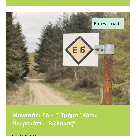
Forest roads
Μονοπάτι Ε6 – Γ’ Τμήμα “Κάτω
Νευροκόπι – Βώλακας”