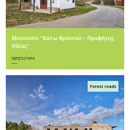
Μονοπάτι “Κάτω Βροντού – Προφήτης
Ηλίας”
ΠΕΡΙΣΣΌΤΕΡΑ
Forest roads