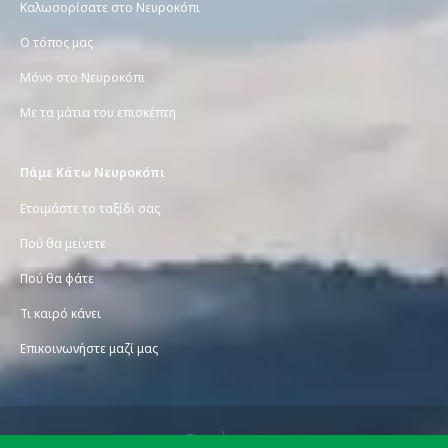
Καλωσορίσατε στο Νευροκόπι
Ο τόπος μας
Μόνο στο Νευροκόπι
Με τα μάτια του επισκέπτη
Πάμε Κάτω Νευροκόπι
Ετοιμάστε το ταξίδι σας
Πού θα μείνετε
Πού θα φάτε
Τι καιρό κάνει
Επικοινωνήστε μαζί μας