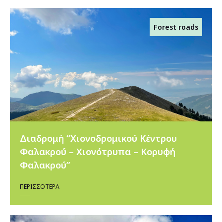
Forest roads
Διαδρομή “Χιονοδρομικού Κέντρου
Φαλακρού – Χιονότρυπα – Κορυφή
Φαλακρού”
ΠΕΡΙΣΣΌΤΕΡΑ