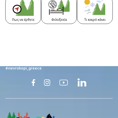
Πως να έρθετε
Φιλοξενία
Τι καιρό κάνει
@trelaa___
#my_nevrokopi #explore_your_nature
#nevrokopi_greece