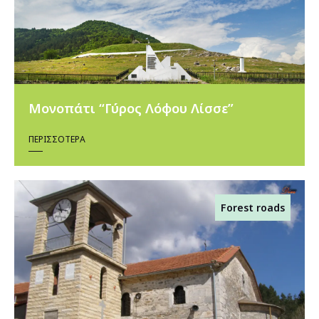
Μονοπάτι “Γύρος Λόφου Λίσσε”
ΠΕΡΙΣΣΌΤΕΡΑ
Forest roads