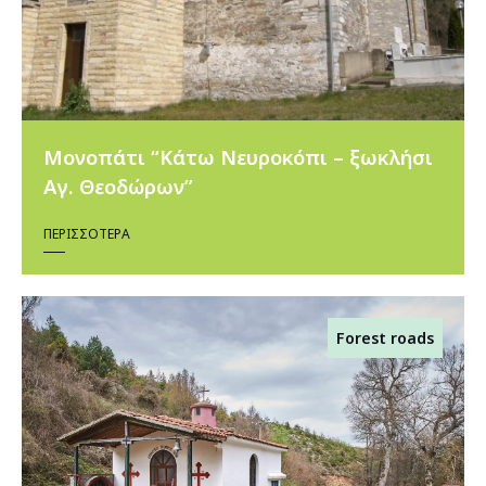
Μονοπάτι “Κάτω Νευροκόπι – ξωκλήσι
Αγ. Θεοδώρων”
ΠΕΡΙΣΣΌΤΕΡΑ
Forest roads