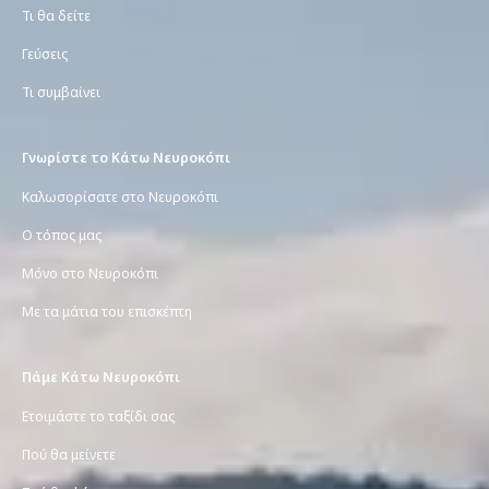
Τι θα δείτε
Γεύσεις
Τι συμβαίνει
Γνωρίστε το Κάτω Νευροκόπι
Καλωσορίσατε στο Νευροκόπι
Ο τόπος μας
Μόνο στο Νευροκόπι
Με τα μάτια του επισκέπτη
Πάμε Κάτω Νευροκόπι
Ετοιμάστε το ταξίδι σας
Πού θα μείνετε