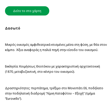
Δείτε το στο χάρτη
Δασωτό
Μικρός οικισμός αμφιθεατρικά κτισμένος μέσα στη φύση, με θέα στον 
κάμπο. Άξια αναφοράς η παλιά πηγή στην είσοδο του οικισμού.
Εκκλησία: Κοιμήσεως Θεοτόκου με χαρακτηριστική αρχιτεκτονική 
(1870, μεταβυζαντινή, στο κέντρο του οικισμού).
Δραστηριότητες: περπάτημα, τρέξιμο στο Μονοπάτι Ε6, ποδήλατο 
στην ποδηλατική διαδρομή “Λίμνη Καταφύτου – Εξοχή” (τμήμα 
“Eurovello”).