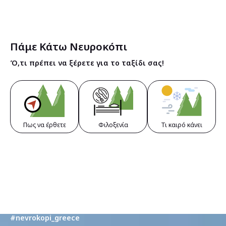
Πάμε Κάτω Νευροκόπι
Ό,τι πρέπει να ξέρετε για το ταξίδι σας!
Πως να έρθετε
Φιλοξενία
Τι καιρό κάνει
@trelaa___
#my_nevrokopi #explore_your_nature
#nevrokopi_greece