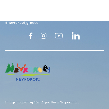
@trelaa___
#my_nevrokopi #explore_your_nature
#nevrokopi_greece
Eπίσημη τουριστική Πύλη Δήμου Κάτω Νευροκοπίου