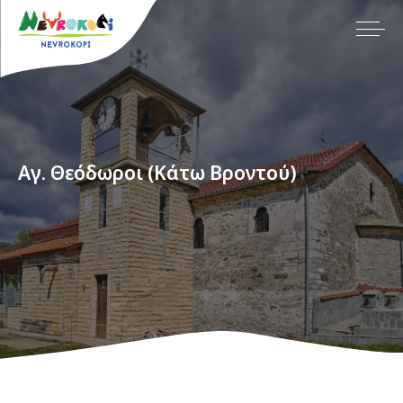
Aγ. Θεόδωροι (Κάτω Βροντού)