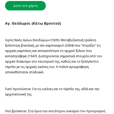
Δείτε στο χάρτη
Aγ. Θεόδωροι (Κάτω Βροντού)
Ιερός Ναός Aγίων Θεοδώρων (1835). Μεταβυζαντινή τρίκλιτη 
ξυλόστεγη βασιλική, με νέο καμπαναριό (2004) που “στεγάζει” τις 
αρχικές καμπάνες και αντικατέστησε το αρχικό ξύλινο που 
καταστράφηκε (1947). Διατηρούνται σημαντικά στοιχεία από τον 
αρχικό διάκοσμο στο εσωτερικό της, καθώς και το ξυλόγλυπτο 
τέμπλο με τις αρχικές εικόνες του. Η παλιά αγιογράφηση 
αποκαθίσταται σταδιακά.
Γιατί προτείνεται: Για τις εικόνες και το τέμπλο της, αλλά και την 
αρχιτεκτονική της.
Πού βρίσκεται: Στα όρια του νοτιότερου οικισμού του προορισμού, 