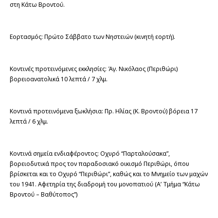
στη Κάτω Βροντού.
Εορτασμός: Πρώτο Σάββατο των Νηστειών (κινητή εορτή).
Κοντινές προτεινόμενες εκκλησίες: Άγ. Νικόλαος (Περιθώρι) 
βορειοανατολικά 10 λεπτά / 7 χλμ.
Κοντινά προτεινόμενα ξωκλήσια: Πρ. Ηλίας (Κ. Βροντού) βόρεια 17 
λεπτά / 6 χλμ.
Κοντινά σημεία ενδιαφέροντος: Οχυρό “Παρταλούσακα”, 
βορειοδυτικά προς τον παραδοσιακό οικισμό Περιθώρι, όπου 
βρίσκεται και το Οχυρό “Περιθώρι”, καθώς και το Μνημείο των μαχών 
του 1941. Αφετηρία της διαδρομή του μονοπατιού (Α’ Τμήμα “Κάτω 
Βροντού – Βαθύτοπος”)